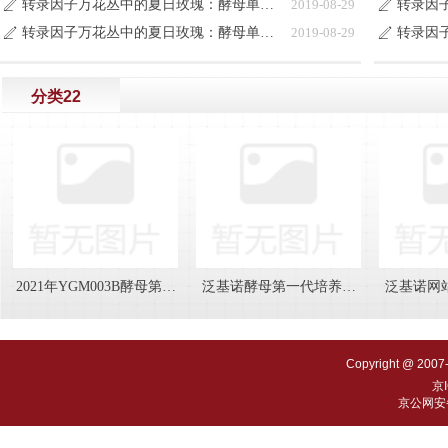
转录因子万花丛中的夏日玫瑰：酵母单杂交系统
2019-08-29
ꄅ
ꄅ
转录因子万花丛中的夏日玫瑰：酵母单杂交系统
2019-08-29
ꄅ
ꄅ
分类22
2021年YGM003B酵母第一
泛基诺酵母第一代培养基
泛基诺网
代培养基产品目录更新说
YGM003B系列
目内容
明
Copyright @ 2007
京I
京公网安备