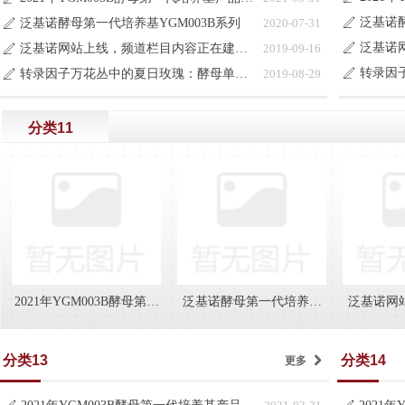
泛基诺酵
泛基诺酵母第一代培养基YGM003B系列
2020-07-31
ꄅ
ꄅ
泛基诺网站上线，频道栏目内容正在建设中
2019-09-16
ꄅ
ꄅ
转录因子万花丛中的夏日玫瑰：酵母单杂交系统
2019-08-29
ꄅ
ꄅ
分类11
2021年YGM003B酵母第一
泛基诺酵母第一代培养基
泛基诺网
代培养基产品目录更新说
YGM003B系列
目内容
明
分类13
分类14
更多
낑