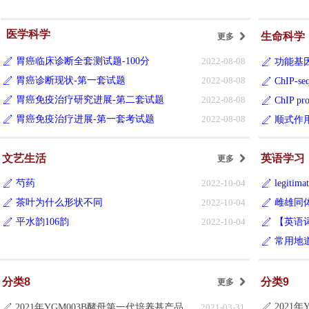
医学科学
生命科学
更多
낑
胃癌临床诊断全套测试题-100分
2022-08-08
ꄅ
功能基因
ꄅ
胃癌诊断现状-第一套试题
2022-08-08
ꄅ
ChIP-
ꄅ
胃癌免疫治疗研究进展-第二套试题
2022-08-08
ꄅ
ChIP pro
ꄅ
胃癌免疫治疗进展-第一套考试题
2022-08-08
ꄅ
顺式作
ꄅ
文艺生活
英语学习
更多
낑
芍药
2022-10-04
legiti
ꄅ
ꄅ
茶叶为什么形状不同
2022-10-04
雌雄同体 h
ꄅ
ꄅ
平水韵106韵
2022-10-04
ꄅ
ꄅ
常用地道
ꄅ
分类8
分类9
更多
낑
2021年YGM003B酵母第一代培养基产品目录更新说明
2021-03-31
ꄅ
ꄅ