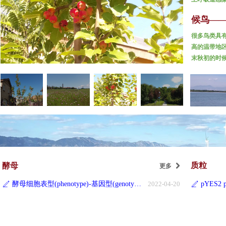
仅有甲、乙
候鸟—
类传染病。
很多鸟类具
高的温带地
末秋初的时
候由渡冬地
称之为候鸟
型
质粒
酵母
更多
낑
酵母细胞表型(phenotype)-基因型(genotype)
2022-04-20
pYES2 p
ꄅ
ꄅ