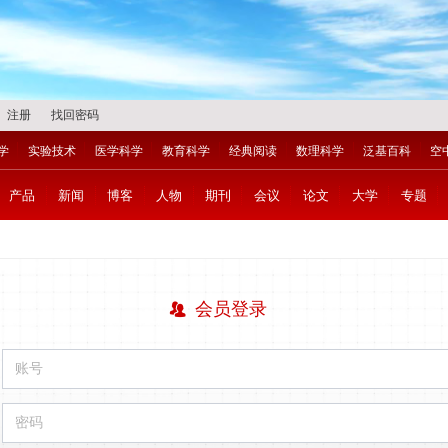
注册
找回密码
学
实验技术
医学科学
教育科学
经典阅读
数理科学
泛基百科
空
产品
新闻
博客
人物
期刊
会议
论文
大学
专题
会员登录
뀡