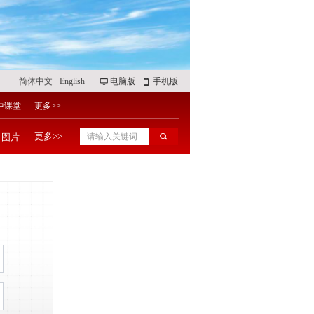
简体中文
English
电脑版
手机版
넡
넓
中课堂
更多>>
更多>>
图片
끠