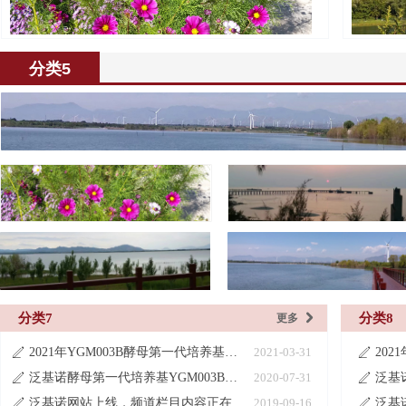
分类5
分类7
分类8
更多
낑
2021年YGM003B酵母第一代培养基产品目录更新说明
2021-03-31
ꄅ
ꄅ
泛基诺酵母第一代培养基YGM003B系列
2020-07-31
ꄅ
ꄅ
泛基诺网站上线，频道栏目内容正在建设中
2019-09-16
ꄅ
ꄅ