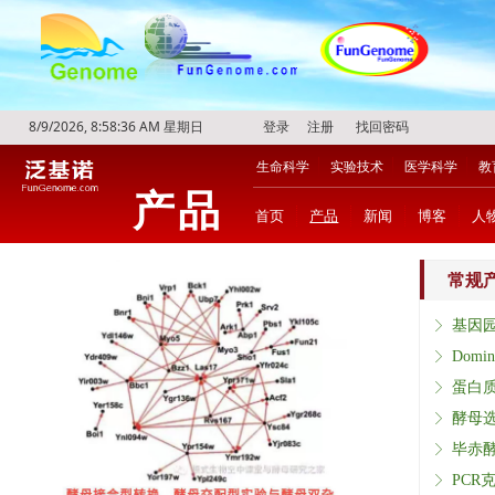
8/9/2026, 8:58:37 AM 星期日
登录
注册
找回密码
生命科学
实验技术
医学科学
教
产品
首页
产品
新闻
博客
人
常规
ꁕ
ꁕ
蛋白
ꁕ
ꁕ
ꁕ
PCR
ꁕ