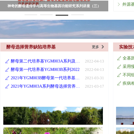
ꁕ
神奇的酵母遗传学与高等生物基因功能研究系列讲座（三）
研究
酵母选择营养缺陷培养基
实验技
更多
낑
全基
ꄅ
酵母第二代培养基YGM003A系列及Ura Minus Media Sc-U系列 2022版
2022-04-13
ꄅ
ꄅ
酵母第一代培养基YGM003B系列2022
2022-04-13
ꄅ
不同
ꄅ
2021年YGM003B酵母第一代培养基产品目录更新说明
2021-03-31
ꄅ
疾病
ꄅ
2021年YGM003A系列酵母选择营养缺陷培养基-& Ura Minus Media
2021-03-17
ꄅ