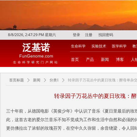
8/8/2026, 2:47:29 PM 星期六
登录
注册
找回密码
泛基诺
生命科学
实验技术
医学科学
教
FunGenome.com
首页
产品
新闻
博客
人
生命科学研究门户网站
首页标题
ꄲ
新闻
ꄲ
分类1
ꄲ
转录因子万花丛中的夏日玫瑰：酵母单杂
转录因子万花丛中的夏日玫瑰：酵
三十年前，从德国电影《英俊少年》中认识了音乐《夏日里最后的玫
此，这首古老的爱尔兰音乐不知不觉成为工作和生活中自然和必须的
更仿佛拉出了浓郁的玫瑰芬芳，在空中久久弥留，余音绕梁，令人回