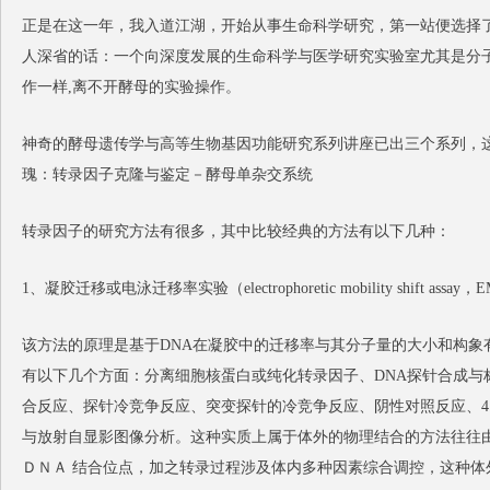
正是在这一年，我入道江湖，开始从事生命科学研究，第一站便选择
人深省的话：一个向深度发展的生命科学与医学研究实验室尤其是分
作一样,离不开酵母的实验操作。
神奇的酵母遗传学与高等生物基因功能研究系列讲座已出三个系列，
瑰：转录因子克隆与鉴定－酵母单杂交系统
转录因子的研究方法有很多，其中比较经典的方法有以下几种：
1、凝胶迁移或电泳迁移率实验（electrophoretic mobility shift assay，
该方法的原理是基于DNA在凝胶中的迁移率与其分子量的大小和构象
有以下几个方面：分离细胞核蛋白或纯化转录因子、DNA探针合成与
合反应、探针冷竞争反应、突变探针的冷竞争反应、阴性对照反应、
与放射自显影图像分析。这种实质上属于体外的物理结合的方法往往
ＤＮＡ 结合位点，加之转录过程涉及体内多种因素综合调控，这种体