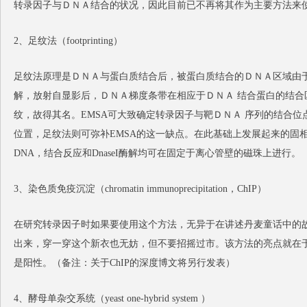
转录因子与ＤＮＡ结合的状况，因此目前已不再将其作为主要方法来
2、足纹法（footprinting）
足纹法原理是ＤＮＡ与蛋白质结合后，被蛋白质结合的ＤＮＡ区域由于转录
解，放射自显影后，ＤＮＡ梯度条带在相应于ＤＮＡ 结合蛋白的结合
纹，故得其名。EMSA可大致确定转录因子与靶ＤＮＡ 序列的结合位
位置，足纹法则可弥补EMSA的这一缺点。在此基础上发展起来的固
DNA，结合反应和DnaseI酶解均可在固定于离心管壁的磁珠上进行。
3、染色质免疫沉淀（chromatin immunoprecipitation，ChIP）
在研究转录因子时如果要使用这个方法，无异于在讲述丹麦童话中的
出来，穿一穿这个新衣也无妨，但不要招摇过市。该方法的亮点就在
是阳性。（备注：关于ChIP的深度博文将另行发表）
4、酵母单杂交系统（yeast one-hybrid system ）