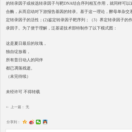
的转录因子或候选转录因子与靶DNA结合序列相互作用，就同样可以通过
合酶，从而启动对下游报告基因的转录。基于这一理论，酵母单杂交
定转录因子的活性；(2)鉴定转录因子靶序列；（3）界定转录因子的
录因子。为了便于理解，泛基诺技术部特制作了以下模式图：
这是夏日最后的玫瑰，
独自绽放着，
所有昔日动人的同伴
都已凋落残逝。
（未完待续）
未经许可 不得转载
上一篇：
无
ꂃ
分享到：