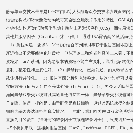
酵母单杂交技术最早是1993年由Li等人从酵母双杂交技术发展而来的，
结合结构域和转录激活结构域可完全独立地发挥作用的特性：GAL4的
个锌指结构,可激活酵母半乳糖苷酶的上游激活序列(UAS)，而转录激
其他共激活因子（Co-activator)相互作用，通过RNA聚合酶的
（1）质粒构建，要求3－5个核心结合序列拷贝串联于报告基因即刻上游，
新近推出不需要线性化的质粒，但从理论上和笔者的经验上来看，不
质粒如pLacZi系列。因为老版本的质粒不能自主复制，线性化后转
复制，稳定性和重复性好。（2）酵母转化：已如前述。如果转录因
载体进行共转化。（3）报告基因分析和克隆鉴定。从这个过程可以发
实验方法（In Vivo）而不是体外法（In Vitro）；（2）将令人
如同酵母双杂交系统可以高通量进行筛库一样，酵母单杂交系统也可
子克隆。值得一提的是，由于酵母是真核细胞，通过该系统获得的结
细胞内基因表达调控的真实情况。
据此，我们可将酵母双杂交系统中的
置换为目的蛋白（待研究的转录因子或候选转录因子），只要增加一个质
－5个拷贝串联）连接到报告基因（LacZ，Luciferase，EGFP，H