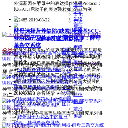
外源基因在酵母中的表达操作流程Protocol：
生物
读书
以GAL1启动子的表达质粒如pYes2为例
研究
文化
生物
넶
2485
2019-08-22
历史
产业
观点
酵母选择营养缺陷(缺素)培养基SCU-
医药
企业
转录因子万花丛中的夏日玫瑰：酵母
SD-PAD与酵母表达质粒
产业
在线
单杂交系统
生活
产品
首页
分类1
酵母选择营养缺陷培养基-缺素培养基与酵母
更多
낑
万象
在线
产品
表达质粒 SD/SC-U 一缺二缺三缺四缺五缺酵
三十年前，从德国电影《英俊少年》中认识
新闻
项目
母转化
了音乐《夏日里最后的玫瑰》，沉湎在幻想
2019-09-12
神奇的酵母遗传学与高等生物基因功能研究系列讲
博客
在线
中，陶醉在音符里。从此，这首古老的爱尔
ꄅ
YGM003A培养基列表
座（一）
넳
넲
人物
넶
5562
2019-08-22
兰音乐不知不觉成为工作和生活中自然和必
2019-08-29
技术
期刊
须的休憩驿站。特别是意大利名贵大提琴的
ꄅ
转录因子万花丛中的夏日
会议
支持
演奏更仿佛拉出了浓郁的玫瑰芬芳，在空中
玫瑰：酵母单杂交系统
论文
神奇的酵母遗传学与高等生物基因功能研究系列讲
2019-08-29
大学
久久弥留，余音绕梁，令人回味。
科技
座(二)
专题
ꄅ
转录因子万花丛中的夏日
创新
넶
850
2019-08-22
图片
玫瑰：酵母单杂交系统
前沿
2019-08-29
神奇的酵母遗传学与高等生物基因功能研究系列讲
趣题
ꄅ
转录因子万花丛中的夏日
座（三）
玫瑰：酵母单杂交系统