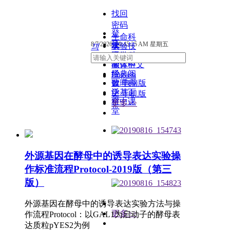
找回
密码
登
生命科
录
注
8/7/2026, 10:45:26 AM 星期五
学
实验技
끠
术
医学科
册
简体中文
学
教育科
学
经典阅
English
넡
读
数理科
电脑版
学
泛基百
넓
手机版
科
空中课
更多>>
堂
外源基因在酵母中的诱导表达实验操
作标准流程Protocol-2019版（第三
版）
外源基因在酵母中的诱导表达实验方法与操
更多>>
作流程Protocol：以GAL1为启动子的酵母表
达质粒pYES2为例