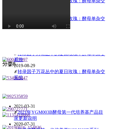
ꄅ
转录因子万花丛中的夏日玫瑰：酵母单杂交
系统
分类10
2019-08-29
2019-09-12
ꄅ
转录因子万花丛中的夏日玫瑰：酵母单杂交
ꄅ
YGM003A培养基列表
系统
2019-08-29
ꄅ
转录因子万花丛中的夏日玫瑰：酵母单杂交
Copyright @ 
视频放映窗口
发布：泛基诺
系统
2019-08-29
更多
낑
ꄅ
转录因子万花丛中的夏日玫瑰：酵母单杂交
京公网安
系统
分类8
2019-08-29
版块
ꄅ
转录因子万花丛中的夏日玫瑰：酵母单杂交
系统
2021-03-31
ꄅ
2021年YGM003B酵母第一代培养基产品目
录更新说明
2020-07-31