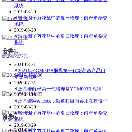
系统
2019-08-29
ꄅ
转录因子万花丛中的夏日玫瑰：酵母单杂交
系统
2019-08-29
ꄅ
转录因子万花丛中的夏日玫瑰：酵母单杂交
系统
分类4
更多
낑
2021-03-31
ꄅ
2021年YGM003B酵母第一代培养基产品目
录更新说明
2020-07-31
ꄅ
泛基诺酵母第一代培养基YGM003B系列
2019-09-16
ꄅ
泛基诺网站上线，频道栏目内容正在建设中
2019-08-29
ꄅ
转录因子万花丛中的夏日玫瑰：酵母单杂交
分类5
넳
넲
更多
낑
系统
2019-08-29
2021-03-31
ꄅ
转录因子万花丛中的夏日玫瑰：酵母单杂交