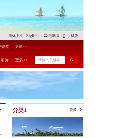
简体中文
English
电脑版
手机版
넡
넓
中课堂
更多>>
更多>>
图片
끠
分类1
更多
낑
准
达