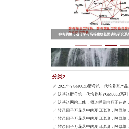
基因功能研究系列讲座（三）
基因功能研究系列讲座(二)
研究复杂蛋白质相互作用的利器-酵母三
分类2
2021年Y
ꄅ
泛基诺酵母第一代培养基YGM003B系列
ꄅ
泛基诺网站上线，频道栏目
ꄅ
转录因子万花丛中的夏日玫瑰
ꄅ
转录因子万花丛中的夏日玫瑰
ꄅ
转录因子万花丛中的夏日玫瑰
ꄅ