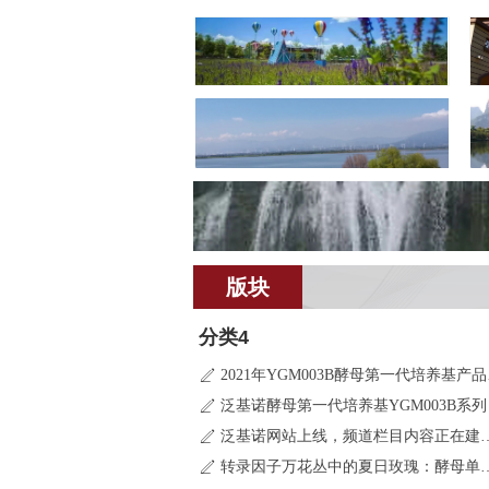
版块
分类4
2021
ꄅ
泛基诺酵母第一代培养基YGM003B系列
ꄅ
泛基诺网站上线，频道
ꄅ
转录因子万花丛中的夏日玫
ꄅ