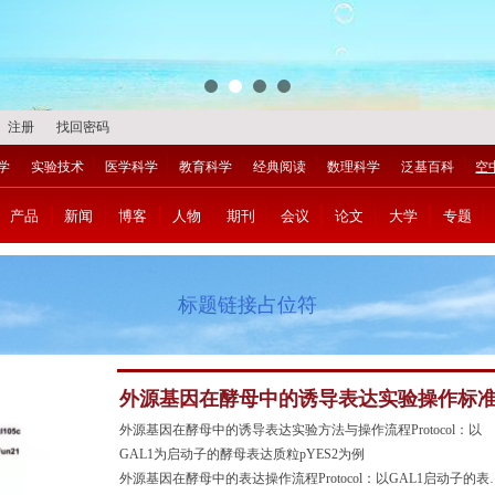
注册
找回密码
学
实验技术
医学科学
教育科学
经典阅读
数理科学
泛基百科
空
产品
新闻
博客
人物
期刊
会议
论文
大学
专题
标题链接占位符
外源基因在酵母中的诱导表达实验操作标
流程Protocol-2019版（第三版）
外源基因在酵母中的诱导表达实验方法与操作流程Protocol：以
GAL1为启动子的酵母表达质粒pYES2为例
外源基因在酵母中的表达操作流程Protocol：以GAL1启动子的表