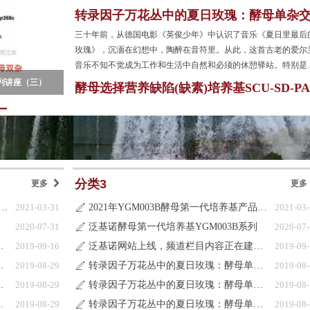
质粒如pYes2为例
转录因子万花丛中的夏日玫瑰：酵母单杂
系统
三十年前，从德国电影《英俊少年》中认识了音乐《夏日里最后
玫瑰》，沉湎在幻想中，陶醉在音符里。从此，这首古老的爱尔
音乐不知不觉成为工作和生活中自然和必须的休憩驿站。特别是
大利名贵大提琴的演奏更仿佛拉出了浓郁的玫瑰芬芳，在空中久
杂交系统
神奇的酵母遗传学与高等生物基因功能研究系列讲座（一）
酵母选择营养缺陷(缺素)培养基SCU-SD-PA
弥留，余音绕梁，令人回味。
与酵母表达质粒
分类3
更多
낑
更多
GM003B酵母第一代培养基产品目录更新说明
2021-03-31
2021年YGM003B酵母第一代培养基产品目录更新说明
2021-03
ꄅ
2020-07-31
泛基诺酵母第一代培养基YGM003B系列
2020-07
ꄅ
内容正在建设中
2019-09-16
泛基诺网站上线，频道栏目内容正在建设中
2019-09
ꄅ
：酵母单杂交系统
2019-08-29
转录因子万花丛中的夏日玫瑰：酵母单杂交系统
2019-08
ꄅ
：酵母单杂交系统
2019-08-29
转录因子万花丛中的夏日玫瑰：酵母单杂交系统
2019-08
ꄅ
：酵母单杂交系统
2019-08-29
转录因子万花丛中的夏日玫瑰：酵母单杂交系统
2019-08
ꄅ