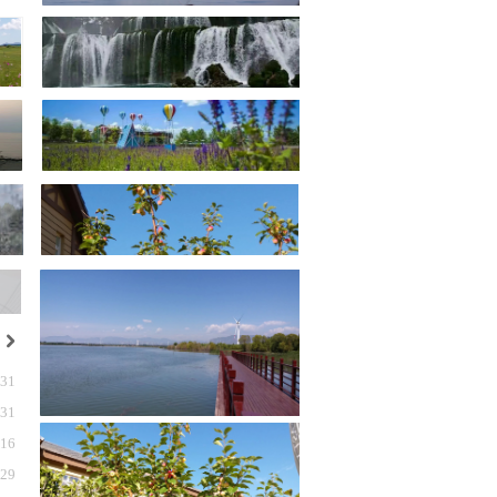
낑
-31
-31
-16
-29