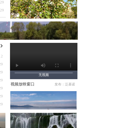
-29
-29
낑
12
29
29
无视频
29
视频放映窗口
发布：泛基诺
29
29
29