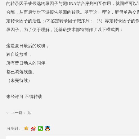
的转录因子或候选转录因子与靶DNA结合序列相互作用，就同样可以通过
合酶，从而启动对下游报告基因的转录。基于这一理论，酵母单杂交
定转录因子的活性；(2)鉴定转录因子靶序列；（3）界定转录因子的
录因子。为了便于理解，泛基诺技术部特制作了以下模式图：
这是夏日最后的玫瑰，
独自绽放着，
所有昔日动人的同伴
都已凋落残逝。
（未完待续）
未经许可 不得转载
上一篇：
无
ꂃ
分享到：