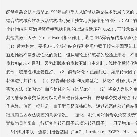
酵母单杂交技术最早是1993年由Li等人从酵母双杂交技术发展而来的，
结合结构域和转录激活结构域可完全独立地发挥作用的特性：GAL4的
个锌指结构,可激活酵母半乳糖苷酶的上游激活序列(UAS)，而转录激
其他共激活因子（Co-activator)相互作用，通过RNA聚合酶的
（1）质粒构建，要求3－5个核心结合序列拷贝串联于报告基因即刻上游，
新近推出不需要线性化的质粒，但从理论上和笔者的经验上来看，不
质粒如pLacZi系列。因为老版本的质粒不能自主复制，线性化后转
复制，稳定性和重复性好。（2）酵母转化：已如前述。如果转录因
载体进行共转化。（3）报告基因分析和克隆鉴定。从这个过程可以发
实验方法（In Vivo）而不是体外法（In Vitro）；（2）将令人
如同酵母双杂交系统可以高通量进行筛库一样，酵母单杂交系统也可
子克隆。值得一提的是，由于酵母是真核细胞，通过该系统获得的结
细胞内基因表达调控的真实情况。
据此，我们可将酵母双杂交系统中的
置换为目的蛋白（待研究的转录因子或候选转录因子），只要增加一个质
－5个拷贝串联）连接到报告基因（LacZ，Luciferase，EGFP，H