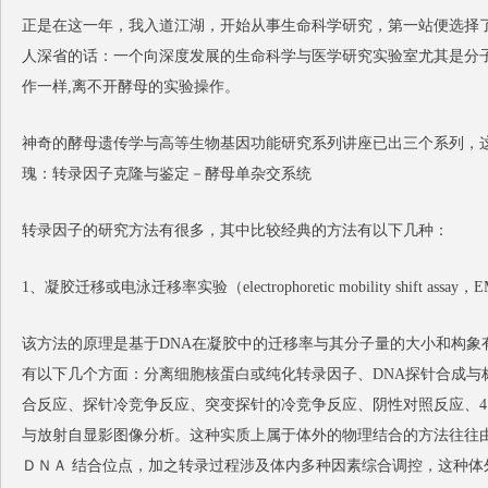
正是在这一年，我入道江湖，开始从事生命科学研究，第一站便选择
人深省的话：一个向深度发展的生命科学与医学研究实验室尤其是分
作一样,离不开酵母的实验操作。
神奇的酵母遗传学与高等生物基因功能研究系列讲座已出三个系列，
瑰：转录因子克隆与鉴定－酵母单杂交系统
转录因子的研究方法有很多，其中比较经典的方法有以下几种：
1、凝胶迁移或电泳迁移率实验（electrophoretic mobility shift assay，
该方法的原理是基于DNA在凝胶中的迁移率与其分子量的大小和构象
有以下几个方面：分离细胞核蛋白或纯化转录因子、DNA探针合成与
合反应、探针冷竞争反应、突变探针的冷竞争反应、阴性对照反应、
与放射自显影图像分析。这种实质上属于体外的物理结合的方法往往
ＤＮＡ 结合位点，加之转录过程涉及体内多种因素综合调控，这种体