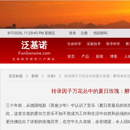
8/7/2026, 11:29:46 PM 星期五
登录
注册
找回密码
泛基诺
生命科学
实验技术
医学科学
教
FunGenome.com
首页
产品
新闻
博客
人
生命科学研究门户网站
首页标题
ꄲ
新闻
ꄲ
分类1
ꄲ
转录因子万花丛中的夏日玫瑰：酵母单杂
转录因子万花丛中的夏日玫瑰：酵
三十年前，从德国电影《英俊少年》中认识了音乐《夏日里最后的玫
此，这首古老的爱尔兰音乐不知不觉成为工作和生活中自然和必须的
更仿佛拉出了浓郁的玫瑰芬芳，在空中久久弥留，余音绕梁，令人回