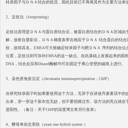
转录因子与ＤＮＡ结合的状况，因此目前已不再将其作为主要方法来
2、足纹法（footprinting）
足纹法原理是ＤＮＡ与蛋白质结合后，被蛋白质结合的ＤＮＡ区域由于转录
解，放射自显影后，ＤＮＡ梯度条带在相应于ＤＮＡ 结合蛋白的结合
纹，故得其名。EMSA可大致确定转录因子与靶ＤＮＡ 序列的结合位
位置，足纹法则可弥补EMSA的这一缺点。在此基础上发展起来的固
DNA，结合反应和DnaseI酶解均可在固定于离心管壁的磁珠上进行。
3、染色质免疫沉淀（chromatin immunoprecipitation，ChIP）
在研究转录因子时如果要使用这个方法，无异于在讲述丹麦童话中的
出来，穿一穿这个新衣也无妨，但不要招摇过市。该方法的亮点就在
是阳性。（备注：关于ChIP的深度博文将另行发表）
4、酵母单杂交系统（yeast one-hybrid system ）